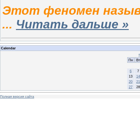
Этот феномен назыв
...
Читать дальше »
Calendar
Пн
Вт
6
7
13
14
20
21
27
28
Полная версия сайта