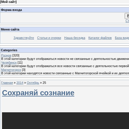
[
Мой сайт
]
Форма входа
В
Ст
Меню сайта
Здравствуйте
Статьи и очерки
Наша беседка
Каталог файлов
База вид
Categories
Разное
[320]
В этой категории будут отображаться новости не связанные с деятельностью движен
Челябинск
[11]
В этой категории будут отображаться все новости связанные с деятельностью перво
Магнитогорск
[3]
В этой категории находятся новости связанные с Магнитогорской ячейкой и их деяте
Главная
»
2014
»
Октябрь
»
25
Сохраняй сознание